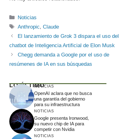
Categorías
Noticias
Etiquetas
Anthropic
,
Claude
El lanzamiento de Grok 3 dispara el uso del
chatbot de Inteligencia Artificial de Elon Musk
Chegg demanda a Google por el uso de
resúmenes de IA en sus búsquedas
LO ÚLTIMO
NOTICIAS
OpenAI aclara que no busca
una garantía del gobierno
para su infraestructura
NOTICIAS
Google presenta Ironwood,
su nuevo chip de IA para
competir con Nvidia
NOTICIAS