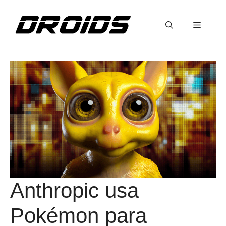
Saltar
al
Menú
contenido
Anthropic usa
Pokémon para