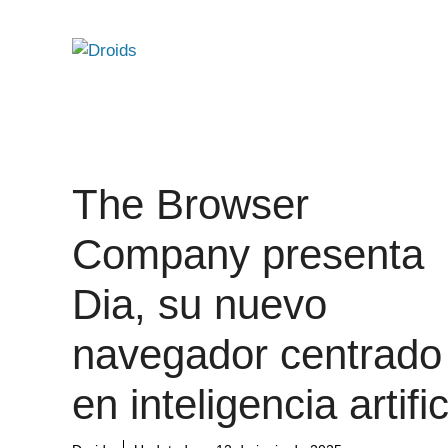
Saltar
al
contenido
The Browser
Company presenta
Dia, su nuevo
navegador centrado
en inteligencia artific