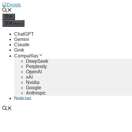
Saltar
al
contenido
Menú
Menú
ChatGPT
Gemini
Claude
Grok
Compañías
DeepSeek
Perplexity
OpenAI
xAI
Nvidia
Google
Anthropic
Noticias