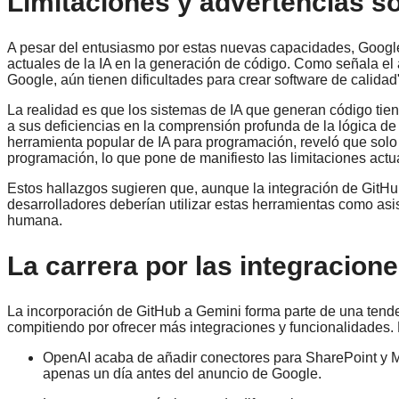
Limitaciones y advertencias s
A pesar del entusiasmo por estas nuevas capacidades, Google y
actuales de la IA en la generación de código. Como señala el 
Google, aún tienen dificultades para crear software de calidad
La realidad es que los sistemas de IA que generan código tien
a sus deficiencias en la comprensión profunda de la lógica de
herramienta popular de IA para programación, reveló que sol
programación, lo que pone de manifiesto las limitaciones actu
Estos hallazgos sugieren que, aunque la integración de GitHu
desarrolladores deberían utilizar estas herramientas como a
humana.
La carrera por las integracione
La incorporación de GitHub a Gemini forma parte de una tende
compitiendo por ofrecer más integraciones y funcionalidades.
OpenAI acaba de añadir conectores para SharePoint y 
apenas un día antes del anuncio de Google.