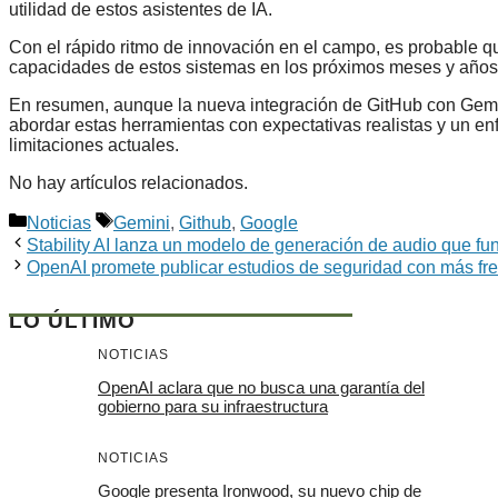
utilidad de estos asistentes de IA.
Con el rápido ritmo de innovación en el campo, es probable q
capacidades de estos sistemas en los próximos meses y años
En resumen, aunque la nueva integración de GitHub con Gemin
abordar estas herramientas con expectativas realistas y un en
limitaciones actuales.
No hay artículos relacionados.
Categorías
Etiquetas
Noticias
Gemini
,
Github
,
Google
Stability AI lanza un modelo de generación de audio que f
OpenAI promete publicar estudios de seguridad con más fr
LO ÚLTIMO
NOTICIAS
OpenAI aclara que no busca una garantía del
gobierno para su infraestructura
NOTICIAS
Google presenta Ironwood, su nuevo chip de