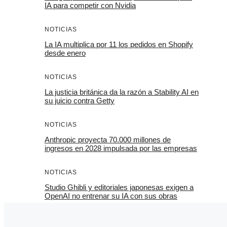
IA para competir con Nvidia
NOTICIAS
La IA multiplica por 11 los pedidos en Shopify
desde enero
NOTICIAS
La justicia británica da la razón a Stability AI en
su juicio contra Getty
NOTICIAS
Anthropic proyecta 70.000 millones de
ingresos en 2028 impulsada por las empresas
NOTICIAS
Studio Ghibli y editoriales japonesas exigen a
OpenAI no entrenar su IA con sus obras