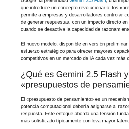
Google ha presentado
Gemini 2.5 Flash
, una impor
que introduce un concepto revolucionario: los «p
permite a empresas y desarrolladores controlar co
de generar respuestas, con un impacto directo en
cuando se desactiva la capacidad de razonamient
El nuevo modelo, disponible en versión preliminar
esfuerzo estratégico para ofrecer mayores capac
competitivos en un mercado de IA cada vez más d
¿Qué es Gemini 2.5 Flash y
«presupuestos de pensami
El «presupuesto de pensamiento» es un mecanismo
potencia computacional debería asignarse al raz
respuesta. Este enfoque aborda una tensión funda
más sofisticado típicamente conlleva mayor latenc