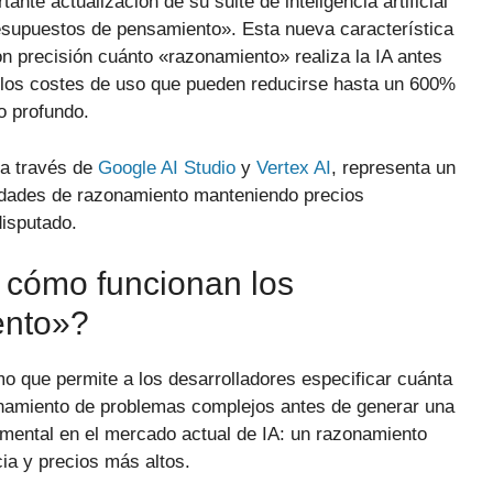
tante actualización de su suite de inteligencia artificial
resupuestos de pensamiento». Esta nueva característica
n precisión cuánto «razonamiento» realiza la IA antes
 los costes de uso que pueden reducirse hasta un 600%
o profundo.
 a través de
Google AI Studio
y
Vertex AI
, representa un
idades de razonamiento manteniendo precios
isputado.
 cómo funcionan los
ento»?
 que permite a los desarrolladores especificar cuánta
onamiento de problemas complejos antes de generar una
mental en el mercado actual de IA: un razonamiento
ia y precios más altos.