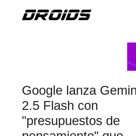
Saltar
al
contenido
Google lanza Gemin
2.5 Flash con
"presupuestos de
pensamiento" que