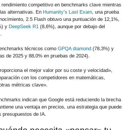
rendimiento competitivo en benchmarks clave mientras
as alternativas. En
Humanity’s Last Exam
, una prueba
nocimiento, 2.5 Flash obtuvo una puntuación de 12,1%,
%) y
DeepSeek R1
(8,6%), aunque por debajo del
.
 benchmarks técnicos como
GPQA diamond
(78,3%) y
as de 2025 y 88,0% en pruebas de 2024).
oporciona el mejor valor por su coste y velocidad»,
mparación con los competidores en matemáticas,
otras métricas clave».
benchmarks indican que Google está reduciendo la brecha
tiene una ventaja en precios, una estrategia que puede
s presupuestos de IA.