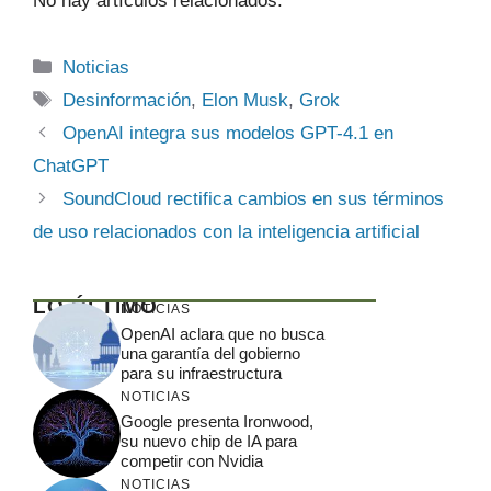
No hay artículos relacionados.
Categorías
Noticias
Etiquetas
Desinformación
,
Elon Musk
,
Grok
OpenAI integra sus modelos GPT-4.1 en
ChatGPT
SoundCloud rectifica cambios en sus términos
de uso relacionados con la inteligencia artificial
LO ÚLTIMO
NOTICIAS
OpenAI aclara que no busca
una garantía del gobierno
para su infraestructura
NOTICIAS
Google presenta Ironwood,
su nuevo chip de IA para
competir con Nvidia
NOTICIAS