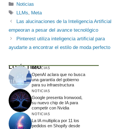
Categorías
Noticias
Etiquetas
LLMs
,
Meta
Las alucinaciones de la Inteligencia Artificial
empeoran a pesar del avance tecnológico
Pinterest utiliza inteligencia artificial para
ayudarte a encontrar el estilo de moda perfecto
LO ÚLTIMO
NOTICIAS
OpenAI aclara que no busca
una garantía del gobierno
para su infraestructura
NOTICIAS
Google presenta Ironwood,
su nuevo chip de IA para
competir con Nvidia
NOTICIAS
La IA multiplica por 11 los
pedidos en Shopify desde