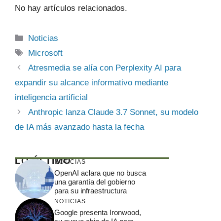
No hay artículos relacionados.
Categorías
Noticias
Etiquetas
Microsoft
Atresmedia se alía con Perplexity AI para
expandir su alcance informativo mediante
inteligencia artificial
Anthropic lanza Claude 3.7 Sonnet, su modelo
de IA más avanzado hasta la fecha
LO ÚLTIMO
NOTICIAS
OpenAI aclara que no busca
una garantía del gobierno
para su infraestructura
NOTICIAS
Google presenta Ironwood,