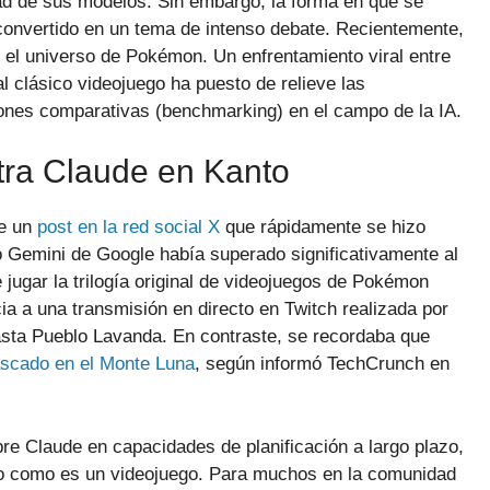
dad de sus modelos. Sin embargo, la forma en que se
convertido en un tema de intenso debate. Recientemente,
: el universo de Pokémon. Un enfrentamiento viral entre
l clásico videojuego ha puesto de relieve las
ones comparativas (benchmarking) en el campo de la IA.
ntra Claude en Kanto
de un
post en la red social X
que rápidamente se hizo
lo Gemini de Google había superado significativamente al
 jugar la trilogía original de videojuegos de Pokémon
a a una transmisión en directo en Twitch realizada por
asta Pueblo Lavanda. En contraste, se recordaba que
ascado en el Monte Luna
, según informó TechCrunch en
bre Claude en capacidades de planificación a largo plazo,
jo como es un videojuego. Para muchos en la comunidad