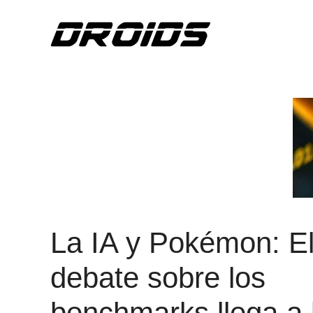
Saltar
al
contenido
La IA y Pokémon: E
debate sobre los
benchmarks llega a 