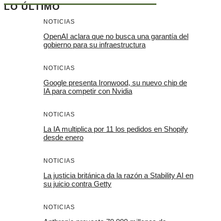
LO ÚLTIMO
NOTICIAS
OpenAI aclara que no busca una garantía del
gobierno para su infraestructura
NOTICIAS
Google presenta Ironwood, su nuevo chip de
IA para competir con Nvidia
NOTICIAS
La IA multiplica por 11 los pedidos en Shopify
desde enero
NOTICIAS
La justicia británica da la razón a Stability AI en
su juicio contra Getty
NOTICIAS