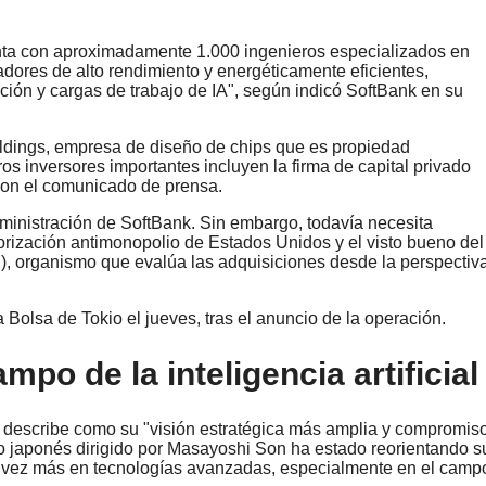
nta con aproximadamente 1.000 ingenieros especializados en
ores de alto rendimiento y energéticamente eficientes,
ión y cargas de trabajo de IA", según indicó SoftBank en su
ldings, empresa de diseño de chips que es propiedad
s inversores importantes incluyen la firma de capital privado
con el comunicado de prensa.
dministración de SoftBank. Sin embargo, todavía necesita
orización antimonopolio de Estados Unidos y el visto bueno del
), organismo que evalúa las adquisiciones desde la perspectiv
Bolsa de Tokio el jueves, tras el anuncio de la operación.
mpo de la inteligencia artificial
k describe como su "visión estratégica más amplia y compromis
po japonés dirigido por Masayoshi Son ha estado reorientando s
da vez más en tecnologías avanzadas, especialmente en el camp