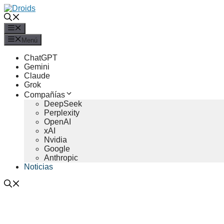
Saltar
al
contenido
Menú
Menú
ChatGPT
Gemini
Claude
Grok
Compañías
DeepSeek
Perplexity
OpenAI
xAI
Nvidia
Google
Anthropic
Noticias