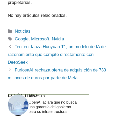
propietarias.
No hay artículos relacionados.
Categorías
Noticias
Etiquetas
Google
,
Microsoft
,
Nvidia
Tencent lanza Hunyuan T1, un modelo de IA de
razonamiento que compite directamente con
DeepSeek
FuriosaAI rechaza oferta de adquisición de 733
millones de euros por parte de Meta
LO ÚLTIMO
NOTICIAS
OpenAI aclara que no busca
una garantía del gobierno
para su infraestructura