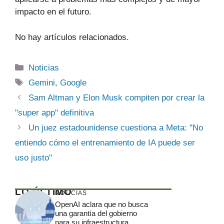
impacto en el futuro.
No hay artículos relacionados.
Categorías
Noticias
Etiquetas
Gemini
,
Google
Sam Altman y Elon Musk compiten por crear la
"super app" definitiva
Un juez estadounidense cuestiona a Meta: "No
entiendo cómo el entrenamiento de IA puede ser
uso justo"
LO ÚLTIMO
NOTICIAS
OpenAI aclara que no busca
una garantía del gobierno
para su infraestructura